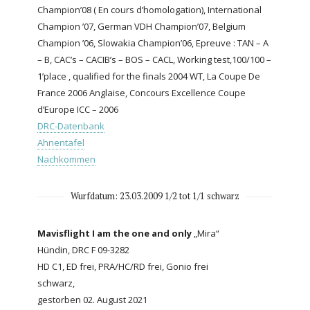
Champion’08 ( En cours d’homologation), International
Champion ’07, German VDH Champion’07, Belgium
Champion ’06, Slowakia Champion’06, Epreuve : TAN – A
– B, CAC’s – CACIB’s – BOS – CACL, Working test,100/100 –
1’place , qualified for the finals 2004 WT, La Coupe De
France 2006 Anglaise, Concours Excellence Coupe
d’Europe ICC – 2006
DRC-Datenbank
Ahnentafel
Nachkommen
Wurfdatum: 23.03.2009 1/2 tot 1/1 schwarz
Mavisflight I am the one and only
„Mira“
Hündin, DRC F 09-3282
HD C1, ED frei, PRA/HC/RD frei, Gonio frei
schwarz,
gestorben 02. August 2021