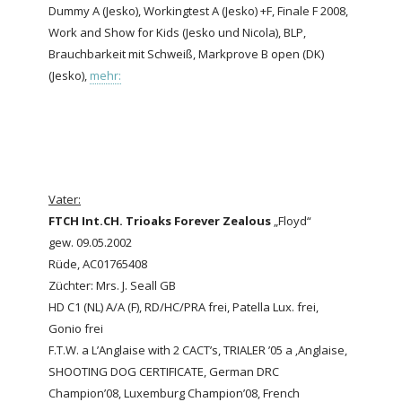
Dummy A (Jesko), Workingtest A (Jesko) +F, Finale F 2008,
Work and Show for Kids (Jesko und Nicola), BLP,
Brauchbarkeit mit Schweiß, Markprove B open (DK)
(Jesko),
mehr:
Vater:
FTCH Int.CH. Trioaks Forever Zealous
„Floyd“
gew. 09.05.2002
Rüde, AC01765408
Züchter: Mrs. J. Seall GB
HD C1 (NL) A/A (F), RD/HC/PRA frei, Patella Lux. frei,
Gonio frei
F.T.W. a L’Anglaise with 2 CACT’s, TRIALER ’05 a ‚Anglaise,
SHOOTING DOG CERTIFICATE, German DRC
Champion’08, Luxemburg Champion’08, French